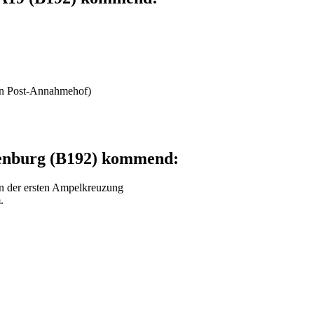
eben Post-Annahmehof)
enburg (B192) kommend:
an der ersten Ampelkreuzung
.