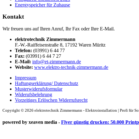
Energyspeicher für Zuhause
Kontakt
Wir freuen uns auf Ihren Anruf, Ihr Fax oder Ihre E-Mail.
elektrotechnik Zimmermann
F.-W.-Raiffeisenstraße 8, 17192 Waren Müritz
Telefon:
(03991) 6 44 77
Fax:
(03991) 6 44 7 27
E-Mail:
info@et-zimmermann.de
Website:
www.elektro-technik-zimmermann.de
Impressum
Haftungserklärung/ Datenschutz
Musterwiderufsformular
Widerufsbelehrung
Vorzeitiges Erlöschen Widerrufsrecht
Copyright © 2026 elektrotechnik Zimmermann - Elektroinstallation | Profi für Sol
powered by xeaven media -
Flyer günstig drucken: 50.000 Print