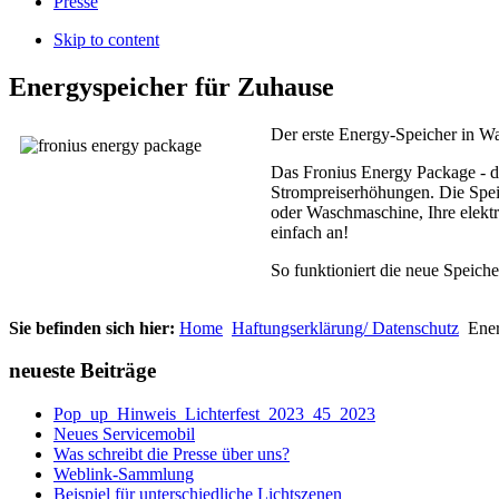
Presse
Skip to content
Energyspeicher für Zuhause
Der erste Energy-Speicher in W
Das Fronius Energy Package - d
Strompreiserhöhungen. Die Speic
oder Waschmaschine, Ihre elektr
einfach an!
So funktioniert die neue Speich
Sie befinden sich hier:
Home
Haftungserklärung/ Datenschutz
Ener
neueste Beiträge
Pop_up_Hinweis_Lichterfest_2023_45_2023
Neues Servicemobil
Was schreibt die Presse über uns?
Weblink-Sammlung
Beispiel für unterschiedliche Lichtszenen