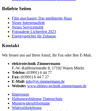
Beliebte Seiten
Film anschauen: Das intelligente Haus
Neuer Internetauftritt
Neues Servicemobil
Fotogalerie Lichterfest 2023
Energyspeicher für Zuhause
Kontakt
Wir freuen uns auf Ihren Anruf, Ihr Fax oder Ihre E-Mail.
elektrotechnik Zimmermann
F.-W.-Raiffeisenstraße 8, 17192 Waren Müritz
Telefon:
(03991) 6 44 77
Fax:
(03991) 6 44 7 27
E-Mail:
info@et-zimmermann.de
Website:
www.elektro-technik-zimmermann.de
Impressum
Haftungserklärung/ Datenschutz
Musterwiderufsformular
Widerufsbelehrung